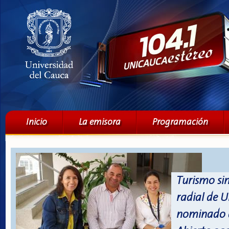
Pa
co
pri
Menú principal
Inicio
La emisora
Programación
Turismo si
radial de U
nominado a