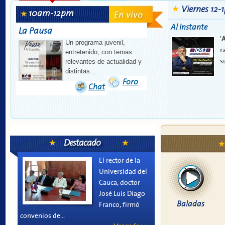
Viernes 12
10am-12pm
Al Instante
La Pausa
'
A
Un programa juvenil,
r
entretenido, con temas
s
relevantes de actualidad y
distintas...
Foro
Chat
Destacado
El rector de la
Universidad del
Cauca, doctor
José Luis Diago
Baladas
Franco, firmó
convenios de...