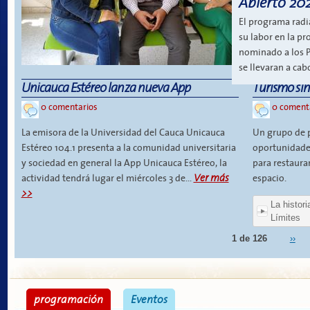
Abierto 20
El programa radi
su labor en la pr
nominado a los P
se llevaran a ca
Unicauca Estéreo lanza nueva App
Turismo sin
0 comentarios
0 coment
La emisora de la Universidad del Cauca Unicauca
Un grupo de p
Estéreo 104.1 presenta a la comunidad universitaria
oportunidades
y sociedad en general la App Unicauca Estéreo, la
para restaurar
Ver más
actividad tendrá lugar el miércoles 3 de...
espacio.
>>
La histor
Límites
1 de 126
››
programación
Eventos