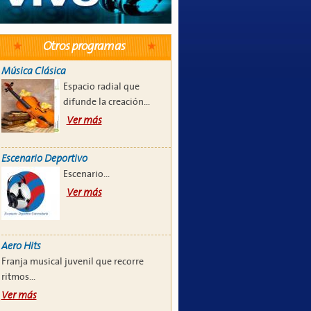
Otros programas
Música Clásica
Espacio radial que
difunde la creación...
Ver más
Escenario Deportivo
Escenario...
Ver más
Aero Hits
Franja musical juvenil que recorre
ritmos...
Ver más