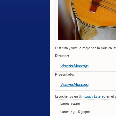
Disfruta y vive lo mejor de la música l
Director:
Victoria Moncayo
Presentador:
Victoria Moncayo
Escúchenos en
Unicauca Estereo
en el 
Lunes 3-4am
Lunes 7:30-8:30pm