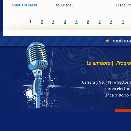
Amor a la salud
30 Jul 2026
El segund
Páginas
1
2
3
4
5
6
7
8
9
La emisora
Progr
|
Carrera 3 No. 3 N 111 Sector 
correo electró
Línea 018000 