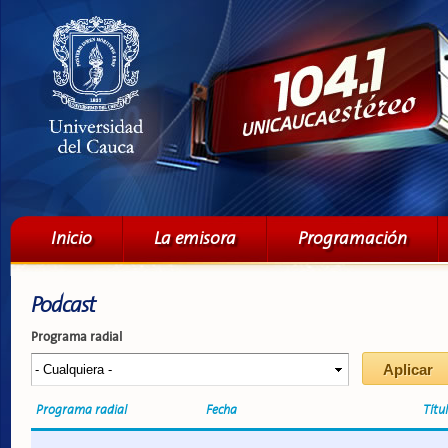
Pa
co
pri
Menú principal
Inicio
La emisora
Programación
Podcast
Programa radial
Programa radial
Fecha
Títu