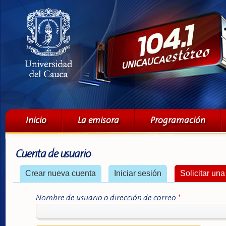
Pa
co
pri
Menú principal
Inicio
La emisora
Programación
Cuenta de usuario
Solapas principales
Crear nueva cuenta
Iniciar sesión
Solicitar un
Nombre de usuario o dirección de correo
*