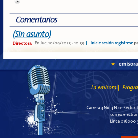
Comentarios
(Sin asunto)
Directora
|
En
Jue, 10/09/2025 - 10:59
Inicie sesión
regístrese
pa
La emisora
Progr
|
Carrera 3 No. 3 N 111 Sector 
correo electró
Línea 018000 