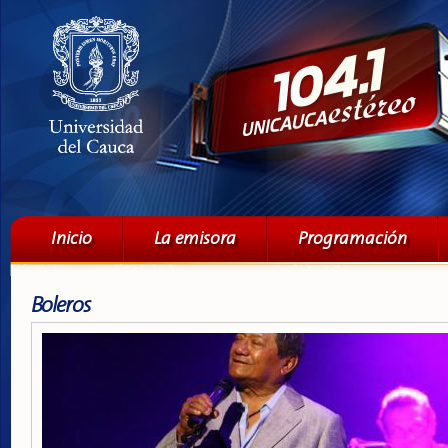
Pa
co
pri
Menú principal
Inicio
La emisora
Programación
Boleros