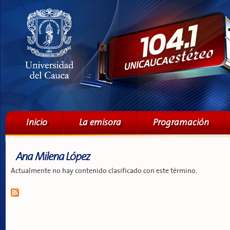
Pa
co
pri
Menú principal
Inicio
La emisora
Programación
Ana Milena López
Actualmente no hay contenido clasificado con este término.