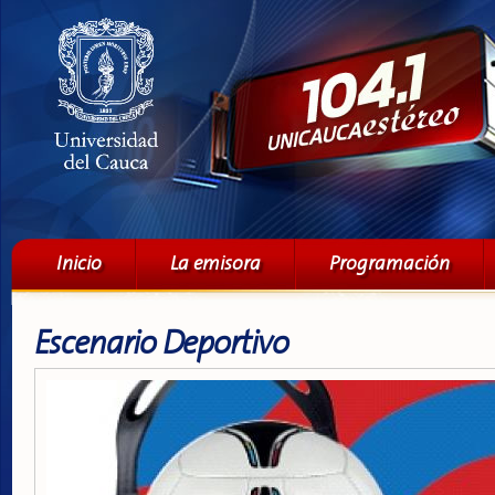
Pa
co
pri
Menú principal
Inicio
La emisora
Programación
Escenario Deportivo