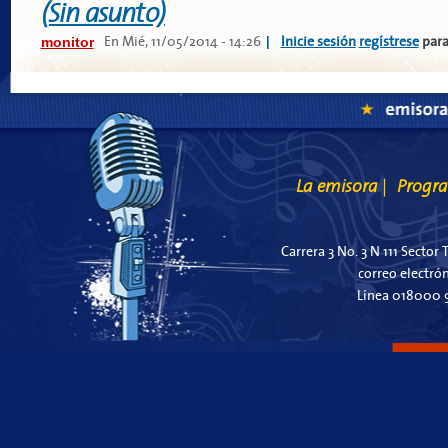
(Sin asunto)
monitor
|
En
Mié, 11/05/2014 - 14:26
Inicie sesión
regístrese
para
La emisora
Progr
|
Carrera 3 No. 3 N 111 Sector 
correo electró
Línea 018000 