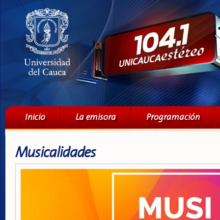
Pa
co
pri
Menú principal
Inicio
La emisora
Programación
Musicalidades