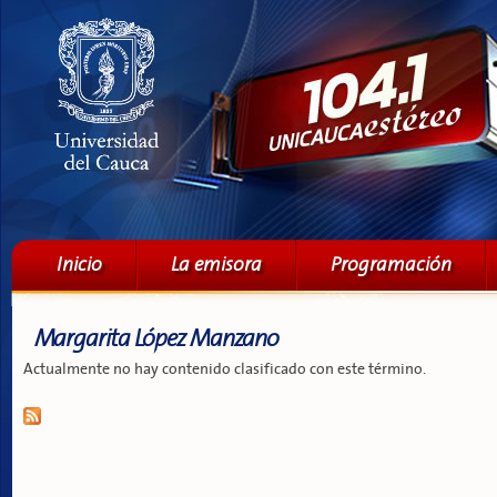
Pa
co
pri
Menú principal
Inicio
La emisora
Programación
Margarita López Manzano
Actualmente no hay contenido clasificado con este término.