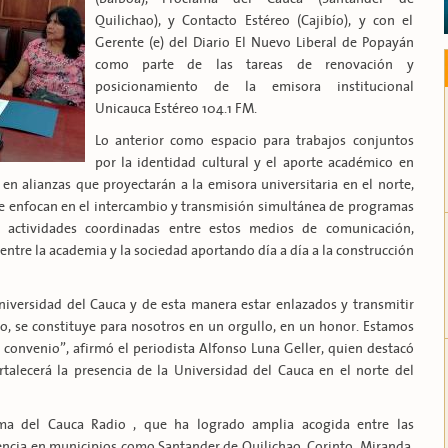
Quilichao), y Contacto Estéreo (Cajibío), y con el
Gerente (e) del Diario El Nuevo Liberal de Popayán
como parte de las tareas de renovación y
posicionamiento de la emisora institucional
Unicauca Estéreo 104.1 FM.
Lo anterior como espacio para trabajos conjuntos
por la identidad cultural y el aporte académico en
en alianzas que proyectarán a la emisora universitaria en el norte,
se enfocan en el intercambio y transmisión simultánea de programas
 actividades coordinadas entre estos medios de comunicación,
tre la academia y la sociedad aportando día a día a la construcción
iversidad del Cauca y de esta manera estar enlazados y transmitir
, se constituye para nosotros en un orgullo, en un honor. Estamos
 convenio”, afirmó el periodista Alfonso Luna Geller, quien destacó
talecerá la presencia de la Universidad del Cauca en el norte del
ma del Cauca Radio , que ha logrado amplia acogida entre las
ncia en municipios como Santander de Quilichao, Corinto, Miranda,