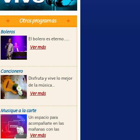
Otros programas
Boleros
El bolero es eterno...
...
Ver más
Cancionero
Disfruta y vive lo mejor
de la música...
Ver más
Musique a la carte
Un espacio para
acompañarte en las
mañanas con las
Ver más