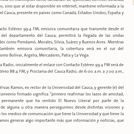
os, sino que al estar disponible en internet, mantiene informada a la
del Cauca, presente en países como Canadá, Estados Unidos, España y
acto Estéreo 99.4 FM, emisora comunitaria que transmite desde el
 del departamento del Cauca, permitirá la llegada de las ondas
des como Piendamó, Morales, Silvia, Suárez y Buenos Aires. Mientras
ambién emisora comunitaria, la cobertura será en el sur del
mo Bolívar, Argelia, Mercaderes, Patía y La Vega.
a Radio, inicialmente el enlace con Contacto Estéreo 99.4 FM será de
téreo 88.4 FM, y Proclama del Cauca Radio, de 6:00 a.m. a 7:00 a.m.,
Vivas Ramos, ex rector de la Universidad del Cauca, y gerente (e) del
 convenio firmado significa “primero reafirmar los lazos de amistad,
permanente que ha sentido El Nuevo Liberal por parte de la
 de alguna u otra manera perseguimos desde distintas visiones y
e los medios de comunicación que tiene la Universidad y que tiene la
amos generar algo importante más que información y noticias, que