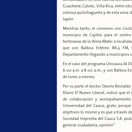
Guachené, Caloto, Villa Rica, entre otr
colonia quilichagueña y de esta zona 
Japón.
Mientras tanto, el convenio con Cont
municipio de Cajibío para el centro
hertzianas de la Alma Mater a localida
que con Balboa Estéreo 88.4 FM, t
Departamento llegando a municipios co
En el caso del programa Unicauca Al Dí
6:00 a.m. a 8:00 a.m.; y con Balboa Es
de lunes a viernes.
Por su parte el doctor Danilo Reinaldo 
Diario El Nuevo Liberal, indicó que el
de colaboración y acompañamiento 
Universidad del Cauca; grato porque
objetivos lo mismo y es que a través d
Sociedad Imprenta del Cauca S.A. pod
generar ciudadanía, opinión”.