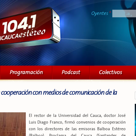
Pasar al
contenido
Oyentes
*
principal
Programación
Podcast
Colectivos
 cooperación con medios de comunicación de la
El rector de la Universidad del Cauca, doctor José
Luis Diago Franco, firmó convenios de cooperación
con los directores de las emisoras Balboa Estéreo
(Balboa), Proclama del Cauca (Santander de