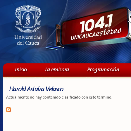
Pa
co
pri
Menú principal
Inicio
La emisora
Programación
Harold Astaíza Velasco
Actualmente no hay contenido clasificado con este término.