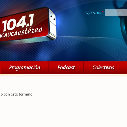
Pasar al
contenido
Oyentes
*
principal
Programación
Podcast
Colectivos
o con este término.