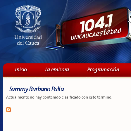
Pa
co
pri
Menú principal
Inicio
La emisora
Programación
Sammy Burbano Palta
Actualmente no hay contenido clasificado con este término.