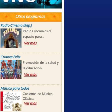
Otros programas
Radio Cinema (Rep.)
Radio Cinema es el
espacio para...
Ver más
Crianza Feliz
Promoción de la salud y
la educación...
Ver más
Música para todos
Cociertos de Música
Clásica.
Ver más