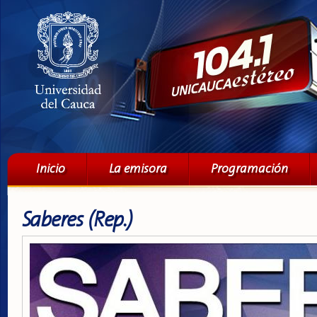
Pa
co
pri
Menú principal
Inicio
La emisora
Programación
Saberes (Rep.)