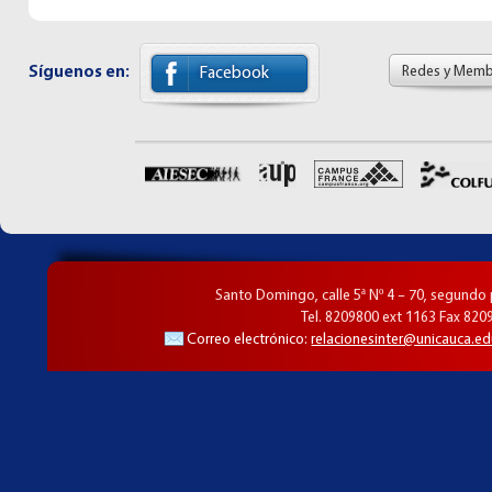
Síguenos en:
Redes y Memb
Facebook
Santo Domingo, calle 5ª Nº 4 – 70, segundo
Tel. 8209800 ext 1163 Fax 820
Correo electrónico:
relacionesinter@unicauca.ed