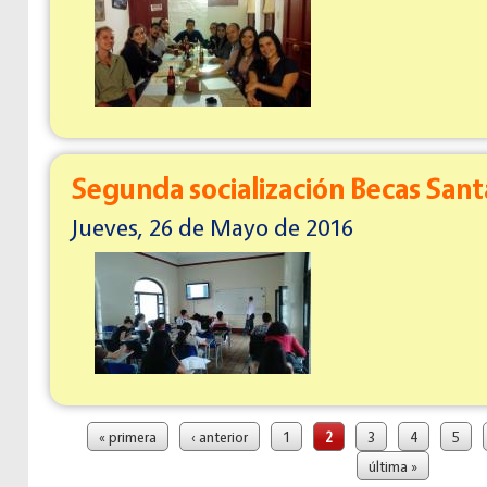
Segunda socialización Becas Sant
Jueves, 26 de Mayo de 2016
Páginas
« primera
‹ anterior
1
2
3
4
5
última »