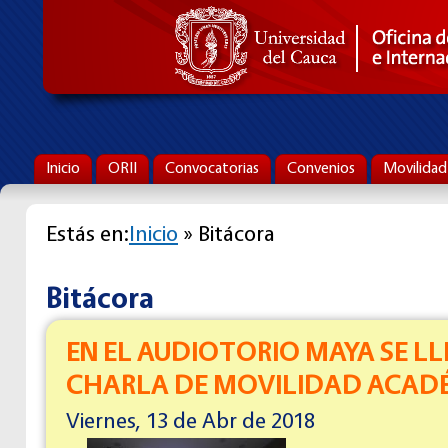
Inicio
ORII
Convocatorias
Convenios
Movilidad
Estás en:
Inicio
» Bitácora
Bitácora
EN EL AUDIOTORIO MAYA SE L
CHARLA DE MOVILIDAD ACAD
Viernes, 13 de Abr de 2018