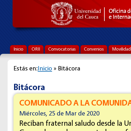
Inicio
ORII
Convocatorias
Convenios
Movilidad
Estás en:
Inicio
» Bitácora
Bitácora
COMUNICADO A LA COMUNID
Miércoles, 25 de Mar de 2020
Reciban fraternal saludo desde la U