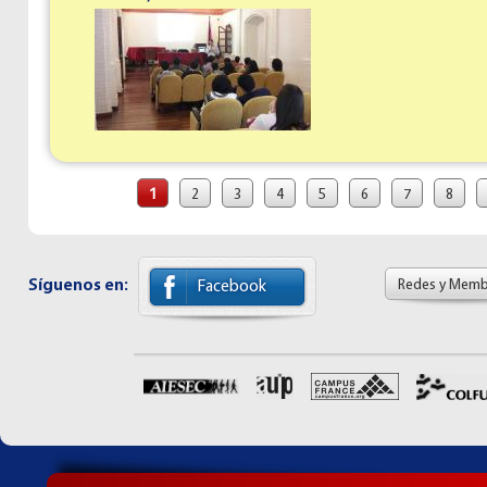
Páginas
1
2
3
4
5
6
7
8
Síguenos en:
Redes y Memb
Facebook