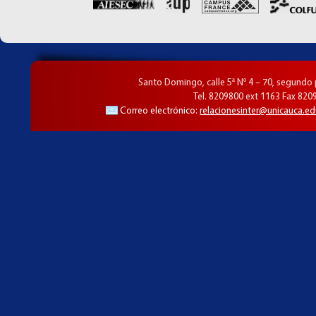
Santo Domingo, calle 5ª Nº 4 – 70, segundo
Tel. 8209800 ext 1163 Fax 820
Correo electrónico:
relacionesinter@unicauca.ed