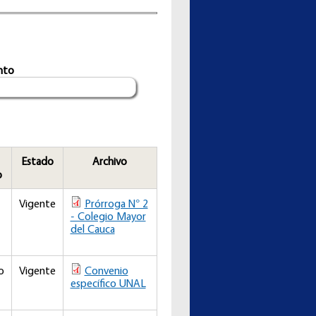
nto
Estado
Archivo
o
Vigente
Prórroga N° 2
- Colegio Mayor
del Cauca
o
Vigente
Convenio
específico UNAL