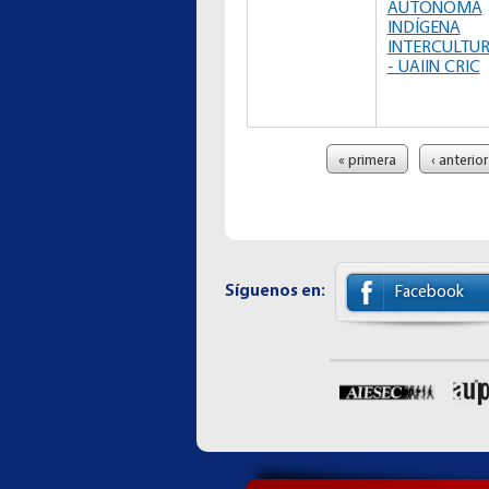
AUTÓNOMA
INDÍGENA
INTERCULTU
- UAIIN CRIC
Páginas
« primera
‹ anterior
Síguenos en:
Facebook