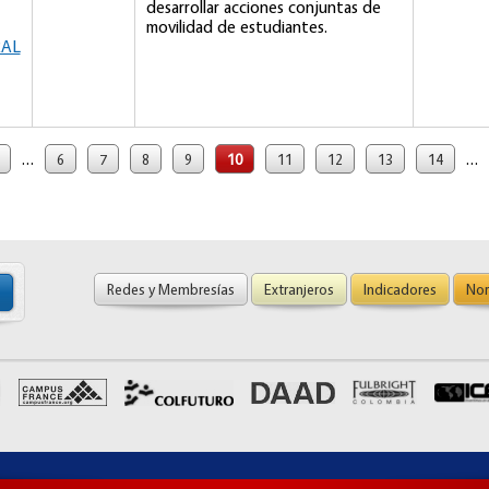
desarrollar acciones conjuntas de
movilidad de estudiantes.
RAL
…
…
6
7
8
9
10
11
12
13
14
Redes y Membresías
Extranjeros
Indicadores
Nor