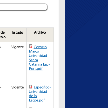
 de
Estado
Archivo
enio
o
Vigente
Conveio
Marco
Universidad
Santa
Catarina Esp-
Port.pdf
o
Vigente
Específico-
Universidad
de lo
Lagos.pdf