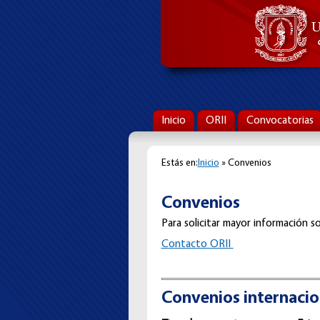
Inicio
ORII
Convocatorias
Estás en:
Inicio
» Convenios
Convenios
Para solicitar mayor información so
C
ontacto ORII
Convenios internacio