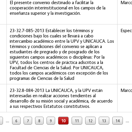
El presente convenio destinado a facilitar la
Marc
cooperación interinstitucional en los campos de la
enseñanza superior y la investigación.
23-32.7-085-2013 Establecer los términos y
Especí
condiciones bajo los cuales se llevará a cabo
intercambio académico entre la UPV y UNICAUCA. Los
términos y condiciones del convenio se aplican a
estudiantes de pregrado y de posgrado de los
siguientes campos académicos o disciplinas: Por la
UPV, todos los centros de práctica adscritos a la
Facultad de Ciencias de la Salud. Por UNICAUCA,
todos los campos académicos con excepción de los
programas de Ciencias de la Salud
23-32.8-084-2013 La UNICAUCA, y la UPV están
Marc
interesadas en realizar acciones tendientes al
desarrollo de su misión social y académica, de acuerdo
a sus respectivos Estatutos constitutivos.
…
…
6
7
8
9
10
11
12
13
14