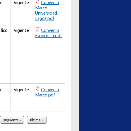
o
Vigente
Convenio
Marco-
Universidad
Lagos.pdf
fico
Vigente
Convenio
Específico.pdf
o
Vigente
Convenio
Marco.pdf
siguiente ›
última »