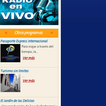
Otros programas
Pasaporte Express Internacional
Para viajar a través del
tiempo, la...
Ver más
Turismo sin límites
...
Ver más
El Jardín de las Delicias