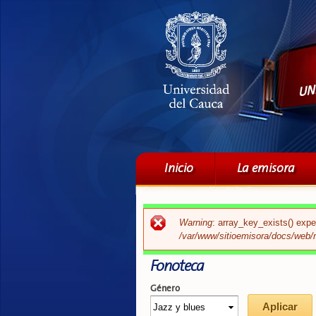
Menú principal
Inicio
La emisora
Mensaje de error
Warning
: array_key_exists() expe
/var/www/sitioemisora/docs/web/
Fonoteca
Género