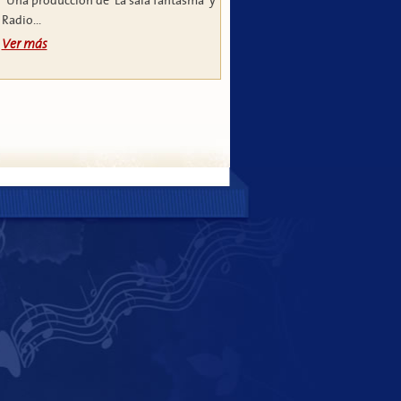
Una producción de 'La sala fantasma' y
Radio...
Ver más