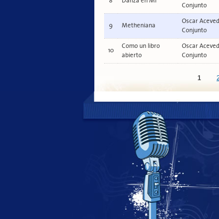
8
Danza en Mí
Conjunto
Oscar Aceved
9
Metheniana
Conjunto
Como un libro
Oscar Aceved
10
abierto
Conjunto
Páginas
1