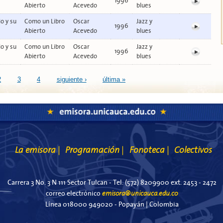
1996
Abierto
Acevedo
blues
o y su
Como un Libro
Oscar
Jazz y
1996
Abierto
Acevedo
blues
o y su
Como un Libro
Oscar
Jazz y
1996
Abierto
Acevedo
blues
2
3
4
siguiente ›
última »
La emisora
Programación
Fonoteca
Colectivos
|
|
|
Carrera 3 No. 3 N 111 Sector Tulcan - Tel. (572) 8209900 ext. 2453 - 2472
emisora@unicauca.edu.co
correo electrónico
Línea 018000 949020 - Popayán | Colombia