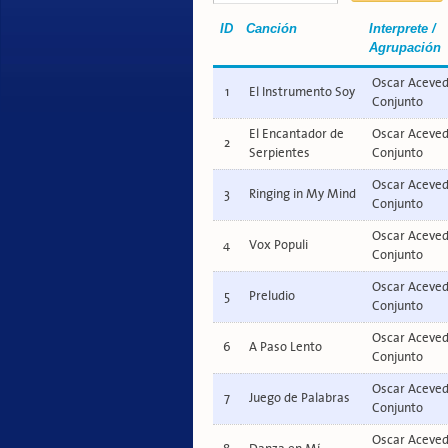
ID
Canción
Interprete /
Agrupación
Oscar Aceved
1
El Instrumento Soy
Conjunto
El Encantador de
Oscar Aceved
2
Serpientes
Conjunto
Oscar Aceved
3
Ringing in My Mind
Conjunto
Oscar Aceved
4
Vox Populi
Conjunto
Oscar Aceved
5
Preludio
Conjunto
Oscar Aceved
6
A Paso Lento
Conjunto
Oscar Aceved
7
Juego de Palabras
Conjunto
Oscar Aceved