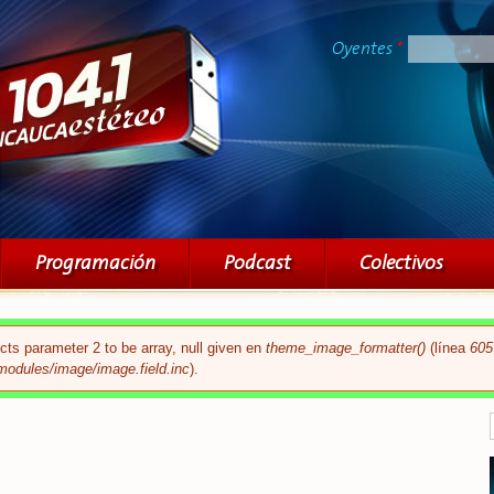
Pasar al
contenido
Oyentes
*
principal
Programación
Podcast
Colectivos
cts parameter 2 to be array, null given en
theme_image_formatter()
(línea
605
modules/image/image.field.inc
).