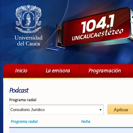
Pa
co
pri
Menú principal
Inicio
La emisora
Programación
Podcast
Programa radial
Programa radial
Fecha