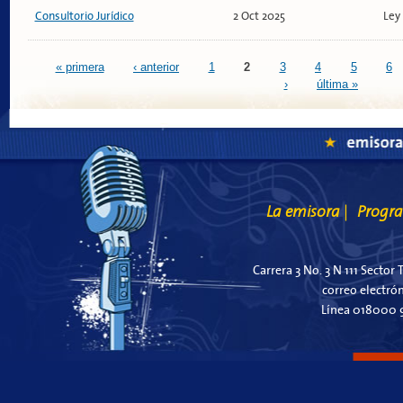
Consultorio Jurídico
2 Oct 2025
Ley
Páginas
« primera
‹ anterior
1
2
3
4
5
6
›
última »
La emisora
Progr
|
Carrera 3 No. 3 N 111 Sector 
correo electró
Línea 018000 