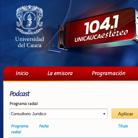
Pa
co
pri
Menú principal
Inicio
La emisora
Programación
Podcast
Programa radial
Programa
Fecha
Título
radial