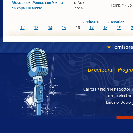
Músicas del Mundo con Viento
17 Nov
Temp. 11 - Ep
en Popa Ensamble
2026
Páginas
« primera
‹ anterior
12
13
14
15
16
17
18
19
2
La emisora
Progr
|
Carrera 3 No. 3 N 111 Sector 
correo electró
Línea 018000 