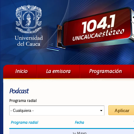
Pa
co
pri
Menú principal
Inicio
La emisora
Programación
Podcast
Programa radial
Programa radial
Fecha
14 Mayo