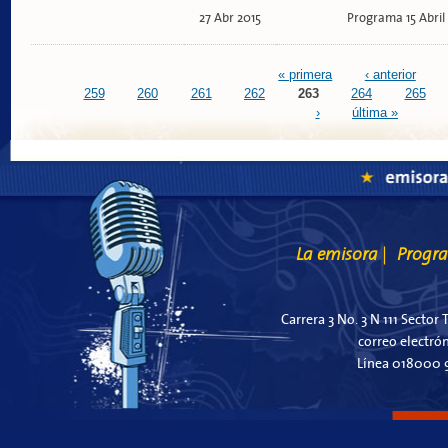
27 Abr 2015
Programa 15 Abril 
Páginas
« primera
‹ anterior
259
260
261
262
263
264
265
›
última »
La emisora
Progr
|
Carrera 3 No. 3 N 111 Sector 
correo electró
Línea 018000 