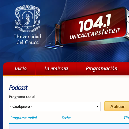
Pa
co
pri
Menú principal
Inicio
La emisora
Programación
Podcast
Programa radial
Programa radial
Fecha
Tít