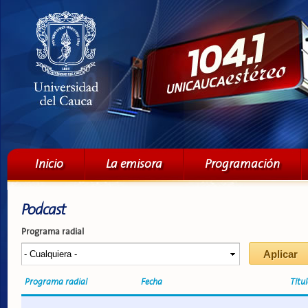
Pa
co
pri
Menú principal
Inicio
La emisora
Programación
Podcast
Programa radial
Programa radial
Fecha
Títu