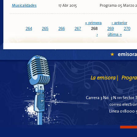
Musicalidades
17 Abr 2015
Programa 05 Marzo 2
Páginas
« primera
‹ anterior
264
265
266
267
268
269
270
›
última »
La emisora
Progr
|
Carrera 3 No. 3 N 111 Sector 
correo electró
Línea 018000 