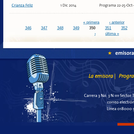
Crianza Feliz
1 Dic 2014
Programa 22-25-Oct-2
Páginas
« primera
‹ anterior
346
347
348
349
350
351
352
›
última »
La emisora
Progr
|
Carrera 3 No. 3 N 111 Sector 
correo electró
Línea 018000 