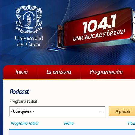
Pa
co
pri
Menú principal
Inicio
La emisora
Programación
Podcast
Programa radial
Programa radial
Fecha
Títu