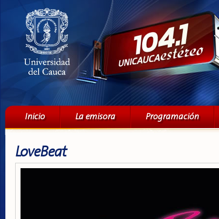
Pa
co
pri
Menú principal
Inicio
La emisora
Programación
LoveBeat