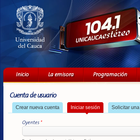
Pa
co
pri
Menú principal
Inicio
La emisora
Programación
Cuenta de usuario
Solapas principales
Crear nueva cuenta
Iniciar sesión
(solapa activa)
Solicitar un
Oyentes
*