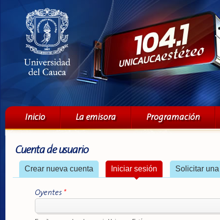
Pa
co
pri
Menú principal
Inicio
La emisora
Programación
Cuenta de usuario
Solapas principales
Crear nueva cuenta
Iniciar sesión
(solapa activa)
Solicitar un
Oyentes
*