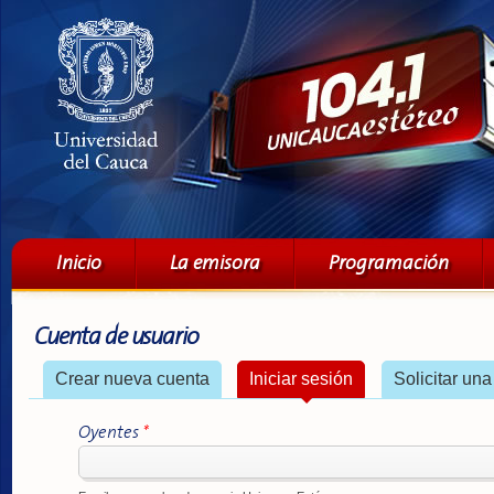
Pa
co
pri
Menú principal
Inicio
La emisora
Programación
Cuenta de usuario
Solapas principales
Crear nueva cuenta
Iniciar sesión
(solapa activa)
Solicitar un
Oyentes
*