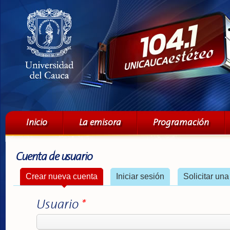
Pa
co
pri
Menú principal
Inicio
La emisora
Programación
Cuenta de usuario
Solapas principales
Crear nueva cuenta
(solapa activa)
Iniciar sesión
Solicitar un
Usuario
*