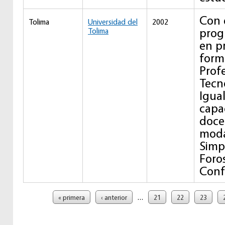
Con e
Tolima
Universidad del
2002
progr
Tolima
en p
form
Profe
Tecn
Igua
capa
doce
moda
Simp
Foro
Conf
Páginas
…
« primera
‹ anterior
21
22
23