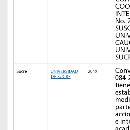
COO
INTE
No. 
SUSC
UNIV
CAU
UNIV
SUCR
Conv
Sucre
UNIVERSIDAD
2019
084-
DE SUCRE
tien
estab
media
parte
acci
e in
acad