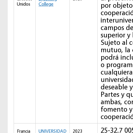
por objeto 
Unidos
College
cooperaci
interuniver
campos de
superior y 
Sujeto al 
mutuo, la
podrá incl
o program
cualquiera
universida
deseable y
Partes y qu
ambas, con
fomento y 
cooperaci
25-32.7 00
Francia
UNIVERSIDAD
2023