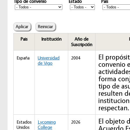
Tipo de convenio
Estado
Pais
Pais
Institución
Año de
Suscripción
El propósi
España
Universidad
2004
convenio e
de Vigo
actividade
forma con
tipo de as
resulten de
institucio
respectan.
El objeto 
Estados
Lycoming
2026
Acuerdo Es
Unidos
College