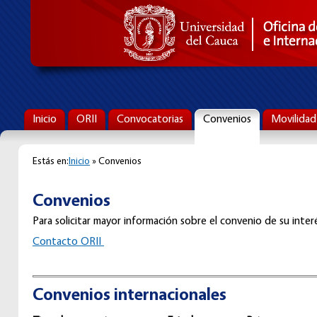
Inicio
ORII
Convocatorias
Convenios
Movilidad
Estás en:
Inicio
» Convenios
Convenios
Para solicitar mayor información sobre el convenio de su interé
C
ontacto ORII
Convenios internacionales