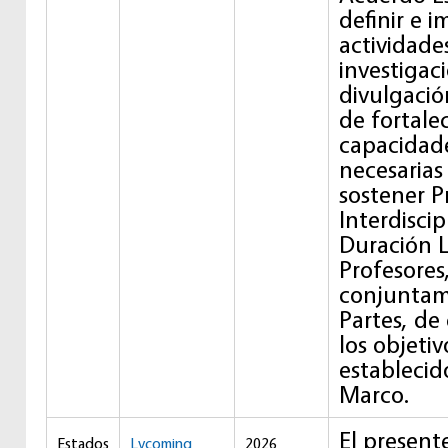
definir e 
actividade
investigac
divulgació
de fortale
capacidade
necesarias 
sostener 
Interdiscip
Duración L
Profesores
conjuntam
Partes, d
los objetiv
establecid
Marco.
El present
Estados
Lycoming
2026