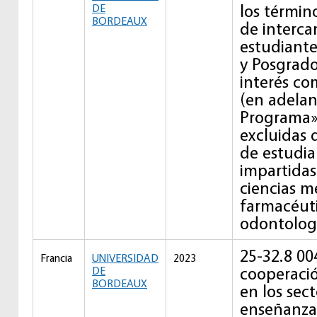
los términ
DE
BORDEAUX
de interc
estudiante
y Posgrado
interés co
(en adelan
Programa»
excluidas 
de estudia
impartidas
ciencias m
farmacéuti
odontolog
25-32.8 004
Francia
UNIVERSIDAD
2023
cooperació
DE
BORDEAUX
en los sect
enseñanza 