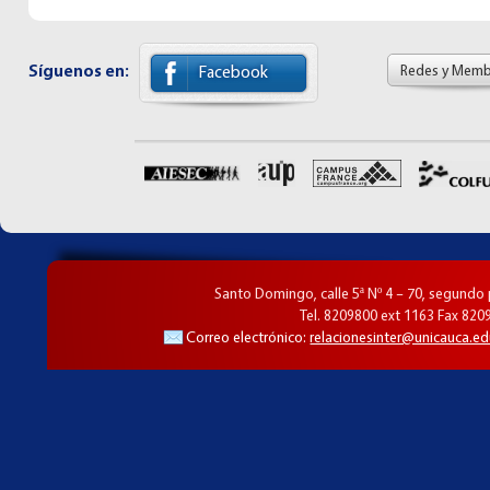
Síguenos en:
Redes y Memb
Facebook
Santo Domingo, calle 5ª Nº 4 – 70, segundo
Tel. 8209800 ext 1163 Fax 820
Correo electrónico:
relacionesinter@unicauca.ed