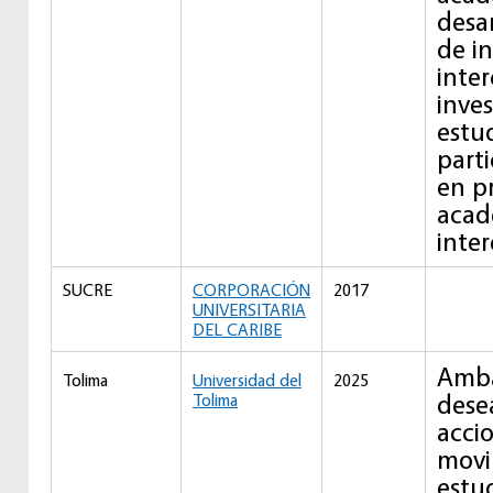
desa
de in
inte
inve
estud
part
en p
acad
inte
SUCRE
CORPORACIÓN
2017
UNIVERSITARIA
DEL CARIBE
Amba
Tolima
Universidad del
2025
dese
Tolima
acci
movi
estu