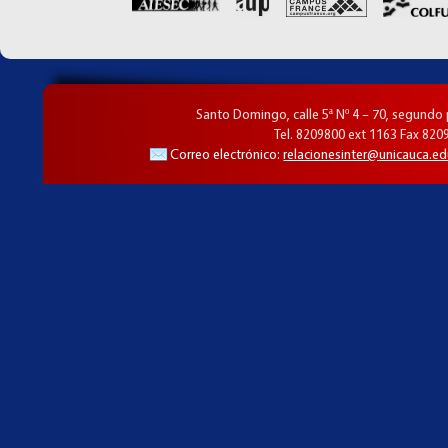
Santo Domingo, calle 5ª Nº 4 – 70, segundo
Tel. 8209800 ext 1163 Fax 820
Correo electrónico:
relacionesinter@unicauca.ed