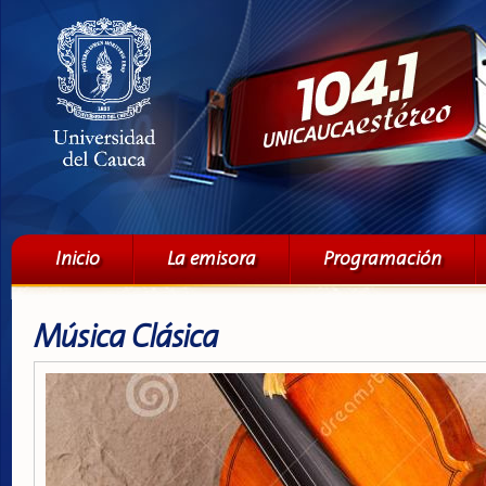
Pa
co
pri
Menú principal
Inicio
La emisora
Programación
Música Clásica