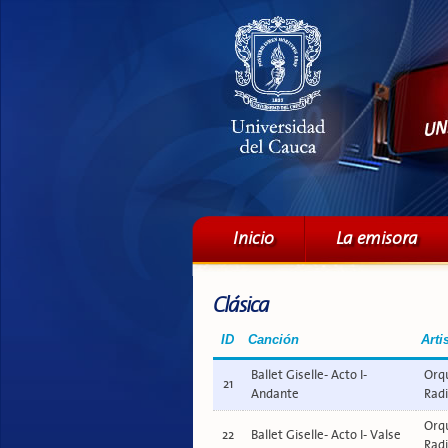
Menú principal
Inicio
La emisora
Clásica
ID
Canción
Arti
Ballet Giselle- Acto I-
Orqu
21
Andante
Radi
Orqu
22
Ballet Giselle- Acto I- Valse
Radi