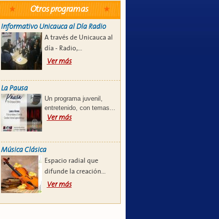
Otros programas
Informativo Unicauca al Día Radio
A través de Unicauca al
día - Radio,...
Ver más
La Pausa
Un programa juvenil,
entretenido, con temas...
Ver más
Música Clásica
Espacio radial que
difunde la creación...
Ver más