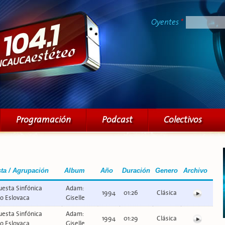
Pasar al
contenido
Oyentes
*
principal
Programación
Podcast
Colectivos
sta / Agrupación
Album
Año
Duración
Genero
Archivo
esta Sinfónica
Adam:
1994
01:26
Clásica
o Eslovaca
Giselle
esta Sinfónica
Adam:
1994
01:29
Clásica
o Eslovaca
Giselle