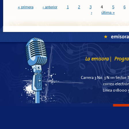
Páginas
« primera
‹ anterior
1
2
3
4
5
6
›
última »
La emisora
Progr
|
Carrera 3 No. 3 N 111 Sector 
correo electró
Línea 018000 