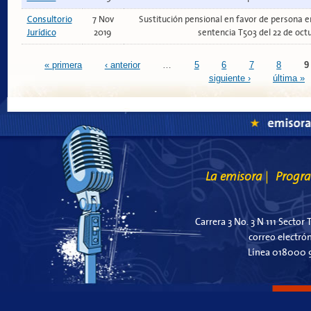
Consultorio
7 Nov
Sustitución pensional en favor de persona e
Jurídico
2019
sentencia T503 del 22 de oct
Páginas
« primera
‹ anterior
…
5
6
7
8
9
siguiente ›
última »
La emisora
Progr
|
Carrera 3 No. 3 N 111 Sector 
correo electró
Línea 018000 