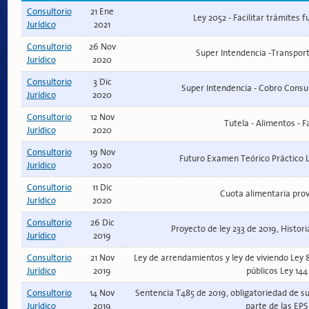
Consultorio
21 Ene
Ley 2052 - Facilitar trámites f
Jurídico
2021
Consultorio
26 Nov
Super Intendencia -Transport
Jurídico
2020
Consultorio
3 Dic
Super Intendencia - Cobro Cons
Jurídico
2020
Consultorio
12 Nov
Tutela - Alimentos - F
Jurídico
2020
Consultorio
19 Nov
Futuro Examen Teórico Práctico L
Jurídico
2020
Consultorio
11 Dic
Cuota alimentaria prov
Jurídico
2020
Consultorio
26 Dic
Proyecto de ley 233 de 2019, Historia
Jurídico
2019
Consultorio
21 Nov
Ley de arrendamientos y ley de viviendo Ley 8
Jurídico
2019
públicos Ley 144
Consultorio
14 Nov
Sentencia T485 de 2019, obligatoriedad de su
Jurídico
2019
parte de las EPS