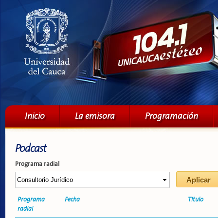
Pa
co
pri
Menú principal
Inicio
La emisora
Programación
Podcast
Programa radial
Programa
Fecha
Título
radial