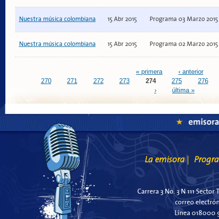
Nuestra música colombiana
15 Abr 2015
Programa 03 Marzo 2015
Nuestra música colombiana
15 Abr 2015
Programa 02 Marzo 2015
Páginas
« primera
‹ anterior
270
271
272
273
274
275
276
›
última »
La emisora
Progr
|
Carrera 3 No. 3 N 111 Sector 
correo electró
Línea 018000 