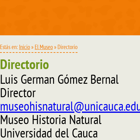
Estás en:
Inicio
»
El Museo
» Directorio
Directorio
Luis German Gómez Bernal
Director
museohisnatural@unicauca.edu
Museo Historia Natural
Universidad del Cauca