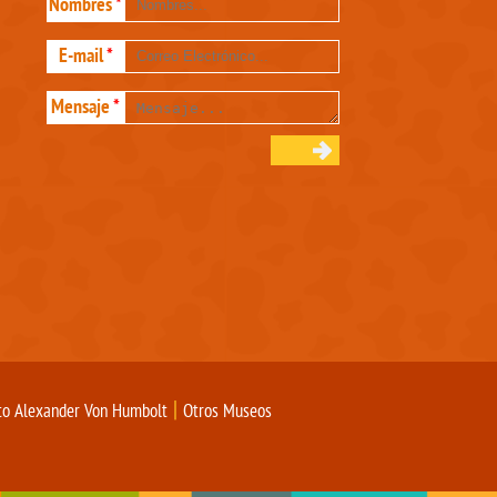
Nombres
*
E-mail
*
Mensaje
*
|
uto Alexander Von Humbolt
Otros Museos