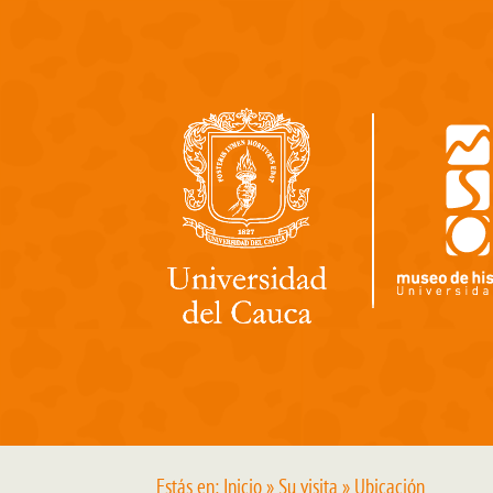
Pasar al contenido principal
Estás en:
Inicio
»
Su visita
» Ubicación