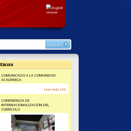
English
version
ario de búsqueda
r
itácora
COMUNICADO A LA COMUNIDAD
ACADÉMICA
Leer más
CONFERENCIA DE
INTERNACIONALIZACIÓN DEL
CURRÍCULO