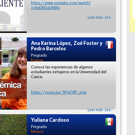
https://www.youtube.com/watch?
v=kqDkDaUhkKo
Leer más
Ana Karina López, Zoé Foster y
Pedro Barcelos
Pregrado
Francia
Conoce las experiencias de algunos
estudiantes extrajeros en la Universidad del
Cauca:
https://youtu.be/1lPgQ8P_xUw
Leer más
Yuliana Cardoso
Pregrado
México