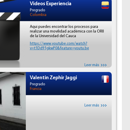
Videos Experiencia
Pregrado
Colombia
Aqui puedes encontrar los procesos para
realizar una movilidad académica con la ORII
de la Universidad del Cauca
https://www.youtube.com/watch?
v=t1Dd91gkwP0&feature=youtu.be
Leer más
Valentin Zephir Jaggi
Pregrado
Francia
Leer más