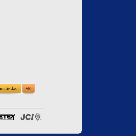
matividad
VRI