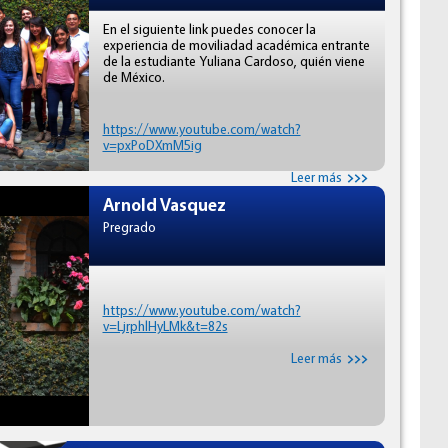
En el siguiente link puedes conocer la
experiencia de moviliadad académica entrante
de la estudiante Yuliana Cardoso, quién viene
de México.
https://www.youtube.com/watch?
v=pxPoDXmM5ig
Leer más
Arnold Vasquez
Pregrado
https://www.youtube.com/watch?
v=LjrphlHyLMk&t=82s
Leer más