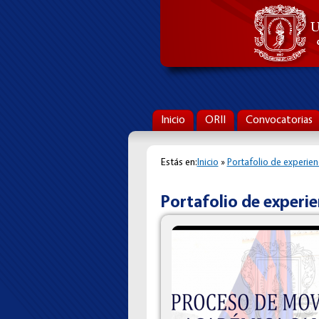
Inicio
ORII
Convocatorias
Estás en:
Inicio
»
Portafolio de experien
Portafolio de experie