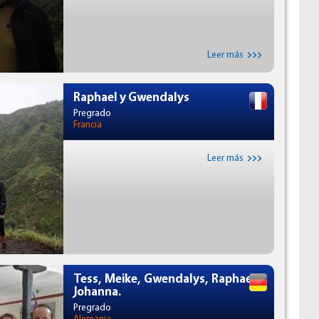
Leer más
Raphael y Gwendalys
Pregrado
Francia
Leer más
Tess, Meike, Gwendalys, Raphael y
Johanna.
Pregrado
Alemania