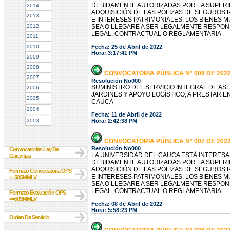
DEBIDAMENTE AUTORIZADAS POR LA SUPERI
2014
ADQUISICIÓN DE LAS PÓLIZAS DE SEGUROS
2013
E INTERESES PATRIMONIALES, LOS BIENES 
2012
SEA O LLEGARE A SER LEGALMENTE RESPON
LEGAL, CONTRACTUAL O REGLAMENTARIA
2011
2010
Fecha: 25 de Abril de 2022
Hora: 3:17:41 PM
2009
2008
CONVOCATORIA PÚBLICA N° 008 DE 202
2007
Resolución No000
SUMINISTRO DEL SERVICIO INTEGRAL DE A
2006
JARDINES Y APOYO LOGÍSTICO, A PRESTAR 
2005
CAUCA
2004
Fecha: 11 de Abril de 2022
2003
Hora: 2:42:38 PM
CONVOCATORIA PÚBLICA N° 007 DE 202
Resolución No000
Convocatorias Ley De
LA UNIVERSIDAD DEL CAUCA ESTÁ INTERES
Garantias
DEBIDAMENTE AUTORIZADAS POR LA SUPERI
ADQUISICIÓN DE LAS PÓLIZAS DE SEGUROS
Formato Convocatoria OPS
E INTERESES PATRIMONIALES, LOS BIENES 
<=50SMMLV
SEA O LLEGARE A SER LEGALMENTE RESPON
LEGAL, CONTRACTUAL O REGLAMENTARIA
Formato Evaluación OPS
<=50SMMLV
Fecha: 08 de Abril de 2022
Hora: 5:58:23 PM
Orden De Servicio