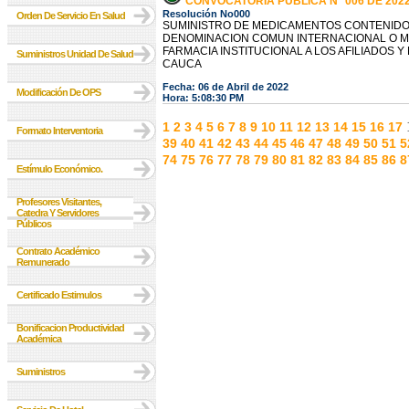
CONVOCATORIA PÚBLICA N° 006 DE 202
Resolución No000
Orden De Servicio En Salud
SUMINISTRO DE MEDICAMENTOS CONTENIDOS
DENOMINACION COMUN INTERNACIONAL O M
FARMACIA INSTITUCIONAL A LOS AFILIADOS Y
Suministros Unidad De Salud
CAUCA
Fecha: 06 de Abril de 2022
Modificación De OPS
Hora: 5:08:30 PM
1
2
3
4
5
6
7
8
9
10
11
12
13
14
15
16
17
Formato Interventoria
39
40
41
42
43
44
45
46
47
48
49
50
51
5
74
75
76
77
78
79
80
81
82
83
84
85
86
8
Estímulo Económico.
Profesores Visitantes,
Catedra Y Servidores
Públicos
Contrato Académico
Remunerado
Certificado Estimulos
Bonificacion Productividad
Académica
Suministros