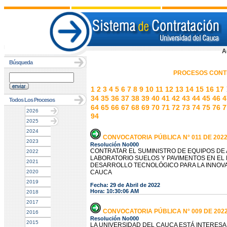
A
Búsqueda
PROCESOS CONT
1
2
3
4
5
6
7
8
9
10
11
12
13
14
15
16
17
34
35
36
37
38
39
40
41
42
43
44
45
46
4
Todos Los Procesos
64
65
66
67
68
69
70
71
72
73
74
75
76
7
2026
94
2025
2024
CONVOCATORIA PÚBLICA N° 011 DE 202
2023
Resolución No000
CONTRATAR EL SUMINISTRO DE EQUIPOS DE 
2022
LABORATORIO SUELOS Y PAVIMENTOS EN E
2021
DESARROLLO TECNOLÓGICO PARA LA INNOVA
2020
CAUCA
2019
Fecha: 29 de Abril de 2022
Hora: 10:30:06 AM
2018
2017
CONVOCATORIA PÚBLICA N° 009 DE 202
2016
Resolución No000
2015
LA UNIVERSIDAD DEL CAUCA ESTÁ INTERES