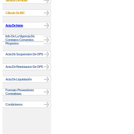
Servicio De Hotel
Cálculo De IBC
Acta De Inicio
Info De La Vigencia De
Contratos Convenios
Proyectos
Acta De Suspension De OPS
Acta De Reiniciacion De OPS
Acta De Liquidación
Formato Proveedores
Contratistas
Contáctenos