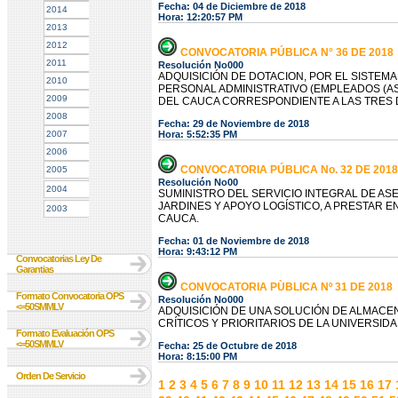
Fecha: 04 de Diciembre de 2018
2014
Hora: 12:20:57 PM
2013
2012
CONVOCATORIA PÚBLICA N° 36 DE 2018
2011
Resolución No000
ADQUISICIÓN DE DOTACION, POR EL SISTEM
2010
PERSONAL ADMINISTRATIVO (EMPLEADOS (AS)
2009
DEL CAUCA CORRESPONDIENTE A LAS TRES 
2008
Fecha: 29 de Noviembre de 2018
2007
Hora: 5:52:35 PM
2006
CONVOCATORIA PÚBLICA No. 32 DE 2018
2005
Resolución No00
2004
SUMINISTRO DEL SERVICIO INTEGRAL DE A
JARDINES Y APOYO LOGÍSTICO, A PRESTAR 
2003
CAUCA.
Fecha: 01 de Noviembre de 2018
Hora: 9:43:12 PM
Convocatorias Ley De
Garantias
CONVOCATORIA PÙBLICA Nº 31 DE 2018
Formato Convocatoria OPS
Resolución No000
<=50SMMLV
ADQUISICIÓN DE UNA SOLUCIÓN DE ALMACE
CRÍTICOS Y PRIORITARIOS DE LA UNIVERSID
Formato Evaluación OPS
<=50SMMLV
Fecha: 25 de Octubre de 2018
Hora: 8:15:00 PM
Orden De Servicio
1
2
3
4
5
6
7
8
9
10
11
12
13
14
15
16
17