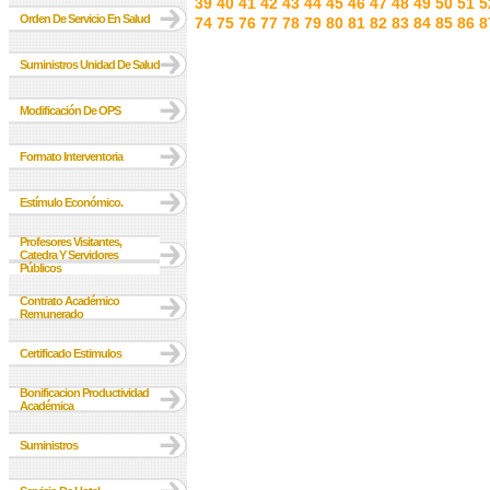
39
40
41
42
43
44
45
46
47
48
49
50
51
5
Orden De Servicio En Salud
74
75
76
77
78
79
80
81
82
83
84
85
86
8
Suministros Unidad De Salud
Modificación De OPS
Formato Interventoria
Estímulo Económico.
Profesores Visitantes,
Catedra Y Servidores
Públicos
Contrato Académico
Remunerado
Certificado Estimulos
Bonificacion Productividad
Académica
Suministros