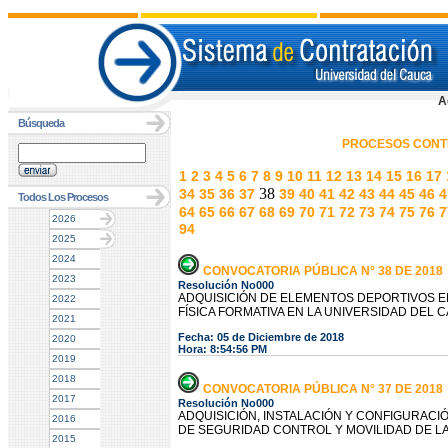
A
Búsqueda
PROCESOS CONT
1
2
3
4
5
6
7
8
9
10
11
12
13
14
15
16
17
38
34
35
36
37
39
40
41
42
43
44
45
46
4
Todos Los Procesos
64
65
66
67
68
69
70
71
72
73
74
75
76
7
2026
94
2025
2024
CONVOCATORIA PÚBLICA N° 38 DE 2018
2023
Resolución No000
ADQUISICIÓN DE ELEMENTOS DEPORTIVOS E
2022
FÍSICA FORMATIVA EN LA UNIVERSIDAD DEL 
2021
Fecha: 05 de Diciembre de 2018
2020
Hora: 8:54:56 PM
2019
2018
CONVOCATORIA PÚBLICA N° 37 DE 2018
2017
Resolución No000
ADQUISICIÓN, INSTALACIÓN Y CONFIGURACI
2016
DE SEGURIDAD CONTROL Y MOVILIDAD DE LA
2015