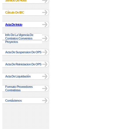
Servicio De Hotel
Cálculo De IBC
Acta De Inicio
Info De La Vigencia De
Contratos Convenios
Proyectos
Acta De Suspension De OPS
Acta De Reiniciacion De OPS
Acta De Liquidación
Formato Proveedores
Contratistas
Contáctenos