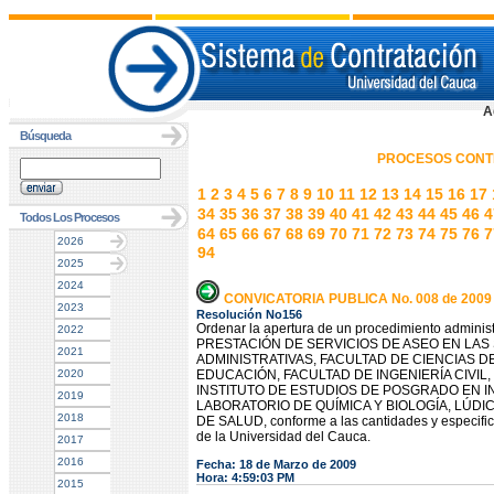
A
Búsqueda
PROCESOS CONT
1
2
3
4
5
6
7
8
9
10
11
12
13
14
15
16
17
34
35
36
37
38
39
40
41
42
43
44
45
46
4
Todos Los Procesos
64
65
66
67
68
69
70
71
72
73
74
75
76
7
2026
94
2025
2024
CONVICATORIA PUBLICA No. 008 de 2009
2023
Resolución No156
Ordenar la apertura de un procedimiento administr
2022
PRESTACIÓN DE SERVICIOS DE ASEO EN LAS
2021
ADMINISTRATIVAS, FACULTAD DE CIENCIAS D
2020
EDUCACIÓN, FACULTAD DE INGENIERÍA CIVIL
INSTITUTO DE ESTUDIOS DE POSGRADO EN ING
2019
LABORATORIO DE QUÍMICA Y BIOLOGÍA, LÚDI
2018
DE SALUD, conforme a las cantidades y especifica
de la Universidad del Cauca.
2017
2016
Fecha: 18 de Marzo de 2009
Hora: 4:59:03 PM
2015