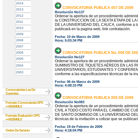
2014
CONVOCATORIA PUBLICA 007 DE 2009
2013
Resolución No137
2012
Ordenar la apertura de un procedimiento administr
la CONSTRUCCION DE LA SEXTA ETAPA DE LA
2011
DE LA UNIVERSIDAD DEL CAUCA, conforme a las ca
2010
publicará en la pagina web, link contratación.
2009
Fecha: 10 de Marzo de 2009
2008
Hora: 5:03:34 PM
2007
CONVOCATORIA PUBLICA No. 006 DE 200
2006
Resolución No127
2005
Ordenar la apertura de un procedimiento administr
SUMINISTRO DE TIQUETES AÉREOS EN LAS 
2004
UNIVERSITARIOS, ESTUDIANTES Y CONFERENC
2003
conforme a las especificaciones técnicas de la inv
Fecha: 06 de Marzo de 2009
Hora: 4:08:33 PM
Convocatorias Ley De
Garantias
CONVOCATORIA PUBLICA 005 DE 2009
Resolución No083
Formato Convocatoria OPS
Ordenar la apertura de un procedimiento administr
<=50SMMLV
CIVIL A TODO COSTO PARA EL CAMBIO DE CU
DE SANTO DOMINGO DE LA UNIVERSIDAD DEL CAU
Formato Evaluación OPS
técnicas de la invitación a cotizar que se publicar
<=50SMMLV
Fecha: 19 de Febrero de 2009
Orden De Servicio
Hora: 4:18:04 PM