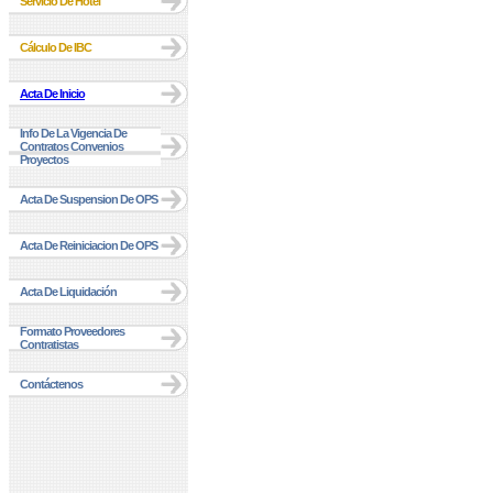
Servicio De Hotel
Cálculo De IBC
Acta De Inicio
Info De La Vigencia De
Contratos Convenios
Proyectos
Acta De Suspension De OPS
Acta De Reiniciacion De OPS
Acta De Liquidación
Formato Proveedores
Contratistas
Contáctenos