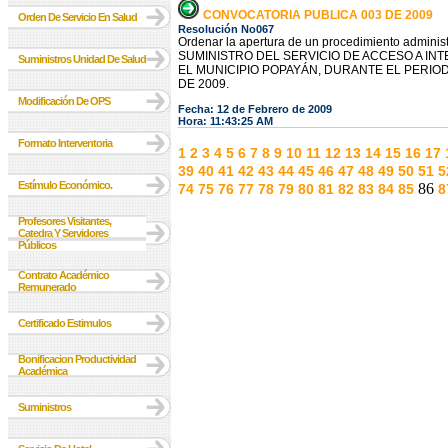
CONVOCATORIA PUBLICA 003 DE 2009
Orden De Servicio En Salud
Resolución No067
Ordenar la apertura de un procedimiento administr
SUMINISTRO DEL SERVICIO DE ACCESO A IN
Suministros Unidad De Salud
EL MUNICIPIO POPAYÁN, DURANTE EL PERIO
DE 2009.
Modificación De OPS
Fecha: 12 de Febrero de 2009
Hora: 11:43:25 AM
Formato Interventoria
1
2
3
4
5
6
7
8
9
10
11
12
13
14
15
16
17
39
40
41
42
43
44
45
46
47
48
49
50
51
5
Estímulo Económico.
86
74
75
76
77
78
79
80
81
82
83
84
85
8
Profesores Visitantes,
Catedra Y Servidores
Públicos
Contrato Académico
Remunerado
Certificado Estimulos
Bonificacion Productividad
Académica
Suministros