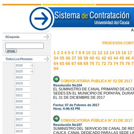
A
Búsqueda
PROCESOS CONT
1
2
3
4
5
6
7
8
9
10
11
12
13
14
15
16
17
34
35
36
37
38
39
40
41
42
43
44
45
46
4
Todos Los Procesos
64
65
66
67
68
69
70
71
72
73
74
75
76
7
2026
94
2025
2024
CONVOCATORIA PUBLICA N° 02 DE 2017
2023
Resolución No104
EL SUMINISTRO DE CANAL PRIMARIO DE ACC
2022
SEDES EN EL MUNICIPIO DE POPAYÁN, DURA
2021
EL 31 DE DICIEMBRE DE 2017
2020
Fecha: 07 de Febrero de 2017
2019
Hora: 4:46:43 PM
2018
2017
CONVOCATORIA PÚBLICA N° 03 DE 2017
Resolución No107
2016
SUMINISTRO DEL SERVICIO DE CANAL DE RE
2015
CAUCA, CANAL DEDICADO PARA LAS SEDE LA