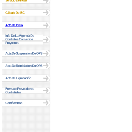
Servicio De Hotel
Cálculo De IBC
Acta De Inicio
Info De La Vigencia De
Contratos Convenios
Proyectos
Acta De Suspension De OPS
Acta De Reiniciacion De OPS
Acta De Liquidación
Formato Proveedores
Contratistas
Contáctenos