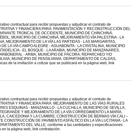
ativo contractual para recibir propuestas y adjudicar el contrato de
STRATIVA Y FINANCIERA PARA: PAVIMENTACIÓN Y RECONSTRUCCIÓN DEL
VARIANTE TRONCAL DE OCCIDENTE, MUNICIPIO DE CHINCHINÁ;
ÉBOL, MUNICIPIO DE CHINCHINÁ; MEJORAMIENTO VÍA PALESTINA - LA
NA; MEJORAMIENTO DE LA VÍA LAS PARTIDAS - LAS MARGARITAS,
E LA VÍA CAMPO ALEGRE - AGUABONITA - LA CRISTALINA, MUNICIPIO
ADELICIA - EL BOSQUE - LA ARABIA, MUNICIPIO DE MANZANARES;
CARBONERAL - ARMA, MUNICIPIO DE PÁCORA; REPARCHEO Y/O
LIVIA, MUNICIPIO DE PENSILVANIA, DEPARTAMENTO DE CALDAS,
cas de la invitación a cotizar que se publicará en la página web, link
ativo contractual para recibir propuestas y adjudicar el contrato de
TRATIVA Y FINANCIERA PARA: MEJORAMIENTO DE LAS VÍAS RURALES
RES ESQUINAS - MANZANILLO - LA CUCHILLA, MUNICIPIO DE SEVILLA;
NTEGRANDE Y MEJORAMIENTO DE LA VÍA CORREGIMIENTO LA MARÍA,
LLA, CAICEDONIA Y LA CUMBRE; CONSTRUCCIÓN DE BERMAS VÍA CALI –
 CONSTRUCCIÓN DE PAVIMENTO ASFÁLTICO EN LA VÍA LUCITANIA - LA
TAMENTO DEL VALLE, conforme a las cantidades y especificaciones
á en la página web, link contratación.