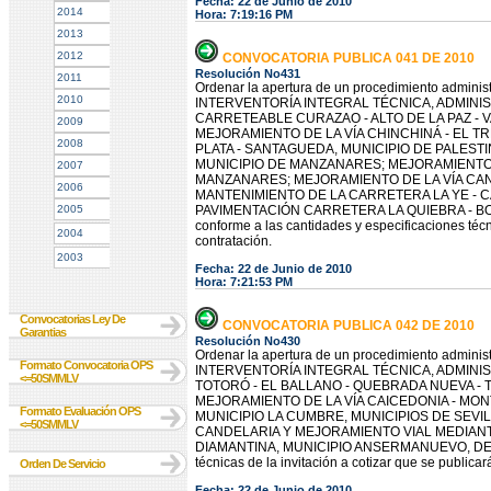
Fecha: 22 de Junio de 2010
2014
Hora: 7:19:16 PM
2013
2012
CONVOCATORIA PUBLICA 041 DE 2010
Resolución No431
2011
Ordenar la apertura de un procedimiento administr
2010
INTERVENTORÍA INTEGRAL TÉCNICA, ADMINI
CARRETEABLE CURAZAO - ALTO DE LA PAZ - 
2009
MEJORAMIENTO DE LA VÍA CHINCHINÁ - EL TR
2008
PLATA - SANTAGUEDA, MUNICIPIO DE PALESTI
MUNICIPIO DE MANZANARES; MEJORAMIENTO D
2007
MANZANARES; MEJORAMIENTO DE LA VÍA CANT
2006
MANTENIMIENTO DE LA CARRETERA LA YE - 
2005
PAVIMENTACIÓN CARRETERA LA QUIEBRA - BO
conforme a las cantidades y especificaciones técni
2004
contratación.
2003
Fecha: 22 de Junio de 2010
Hora: 7:21:53 PM
Convocatorias Ley De
CONVOCATORIA PUBLICA 042 DE 2010
Garantias
Resolución No430
Ordenar la apertura de un procedimiento administr
Formato Convocatoria OPS
INTERVENTORÍA INTEGRAL TÉCNICA, ADMINIS
<=50SMMLV
TOTORÓ - EL BALLANO - QUEBRADA NUEVA - T
MEJORAMIENTO DE LA VÍA CAICEDONIA - MO
Formato Evaluación OPS
MUNICIPIO LA CUMBRE, MUNICIPIOS DE SEVI
<=50SMMLV
CANDELARIA Y MEJORAMIENTO VIAL MEDIANTE
DIAMANTINA, MUNICIPIO ANSERMANUEVO, DEPAR
técnicas de la invitación a cotizar que se publicar
Orden De Servicio
Fecha: 22 de Junio de 2010