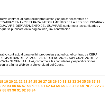
ativo contractual para recibir propuestas y adjudicar el contrato de
TRATIVA Y FINANCIERA PARA: MEJORAMIENTO DE LA RED SECUNDARIA Y
UAVIARE, DEPARTAMENTO DEL GUAVIARE, conforme a las cantidades y
ar que se publicará en la página web, link contratación.
ativo contractual para recibir propuestas y adjudicar el contrato de OBRA
DE MADERAS DE LA FACULTAD DE CIENCIAS AGROPECUARIAS DE LA
– SEGUNDA ETAPA, conforme a las cantidades y especificaciones
ará en la página Web de la Universidad del Cauca.
18
19
20
21
22
23
24
25
26
27
28
29
30
31
32
33
34
35
36
37
38
2
53
54
55
56
57
58
59
60
61
62
63
64
65
66
67
68
69
70
71
72
73
7
88
89
90
91
92
93
94