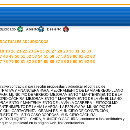
djudicado
Abierto
Desierto
RACTUALES ADJUDICADOS
18
19
20
21
22
23
24
25
26
27
28
29
30
31
32
33
7
48
49
50
51
52
53
54
55
56
57
58
59
60
61
62
63
7
78
79
80
81
82
83
84
85
86
87
88
89
90
91
92
93
ativo contractual para recibir propuestas y adjudicar el contrato de
TRATIVA Y FINANCIERA PARA: MEJORAMIENTO DE LA VÍA ABREGO LLANO
E PAJA, MUNICIPIO DE ABREGO; MEJORAMIENTO Y MANTENIMIENTO DE LA
CIPIO CÁCHIRA; MEJORAMIENTO Y MANTENIMIENTO DE LA VÍA EL LLANO -
ORAMIENTO Y MANTENIMIENTO DE LA VÍA LA CARRERA – ESTOCOLMO,
TENIMIENTO DE LA VÍA LA VEGA - LA ESPLAYADA, MUNICIPIO DE
CIÓN - CARTAGENITA - GRAMALES, MUNICIPIO DE CONVENCIÓN;
TO REY - SITIO CASO BODEGAS, MUNICIPIO CÁCHIRA;
O CHIQUITO – CAIRA, MUNICIPIO CÁCHIRA., conforme a las cantidades y
ar que se publicará en la página web, link contratación.