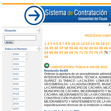
A
Búsqueda
PROCESOS CONT
1
2
3
4
5
6
7
8
9
10
11
12
13
14
15
16
17
34
35
36
37
38
39
40
41
42
43
44
45
46
4
Todos Los Procesos
76
64
65
66
67
68
69
70
71
72
73
74
75
7
2026
94
2025
2024
CONVOCATORIA PUBLICA 040 DE 2010
2023
Resolución No429
Ordenar la apertura de un procedimiento administr
2022
INTERVENTORÍA INTEGRAL TÉCNICA, ADMINIS
2021
SUÁREZ - EL TABACO - LA CALERA - LOMA D
2020
VÍA ESMERALDA - LA LAGUNA ORIENTE, MUNI
LA CARRAMBA, MUNICIPIO DE CÁCHIRA; MEJ
2019
MUNICIPIO DE CÁCHIRA; MEJORAMIENTO Y MAN
2018
CÁCHIRA; MEJORAMIENTO DE LA VÍA CONVEN
CONSTRUCCIÓN PUENTE HAMACA VEREDA CRIS
2017
MEJORAMIENTO Y MANTENIMIENTO DE LA VÍA ALT
2016
especificaciones técnicas de la invitación a cotiz
2015