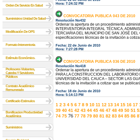
Hora: 7:24:32 PM
Orden De Servicio En Salud
CONVOCATORIA PUBLICA 043 DE 2010
Suministros Unidad De Salud
Resolución No432
Ordenar la apertura de un procedimiento administr
INTERVENTORÍA INTEGRAL TÉCNICA, ADMINIS
Modificación De OPS
TERCIARIA DEL MUNICIPIO DE SAN JOSÉ DEL G
especificaciones técnicas de la invitación a cotiz
Formato Interventoria
Fecha: 22 de Junio de 2010
Hora: 7:27:28 PM
Estímulo Económico.
CONVOCATORIA PUBLICA 036 DE 2010
Resolución No418
Profesores Visitantes,
Ordenar la apertura de un procedimiento administr
Catedra Y Servidores
PARA LA CONSTRUCCION DEL LABORATORIO 
Públicos
UNIVERSIDAD DEL CAUCA – SECTOR LAS GUACAS 
técnicas de la invitación a cotizar que se public
Contrato Académico
Remunerado
Fecha: 18 de Junio de 2010
Hora: 5:14:13 PM
Certificado Estimulos
1
2
3
4
5
6
7
8
9
10
11
12
13
14
15
16
17
39
40
41
42
43
44
45
46
47
48
49
50
51
5
Bonificacion Productividad
76
74
75
77
78
79
80
81
82
83
84
85
86
8
Académica
Suministros