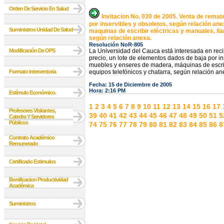
Orden De Servicio En Salud
Invitacion No. 030 de 2005. Venta de remat
por inservibles y obsoletos, según relación an
Suministros Unidad De Salud
maquinas de escribir eléctricas y manuales, ll
según relación anexa.
Resolución NoR-805
Modificación De OPS
La Universidad del Cauca está interesada en reci
precio, un lote de elementos dados de baja por in
muebles y enseres de madera, máquinas de escrib
Formato Interventoria
equipos telefónicos y chatarra, según relación an
Fecha: 15 de Diciembre de 2005
Hora: 2:16 PM
Estímulo Económico.
1
2
3
4
5
6
7
8
9
10
11
12
13
14
15
16
17
Profesores Visitantes,
39
40
41
42
43
44
45
46
47
48
49
50
51
5
Catedra Y Servidores
Públicos
74
75
76
77
78
79
80
81
82
83
84
85
86
8
Contrato Académico
Remunerado
Certificado Estimulos
Bonificacion Productividad
Académica
Suministros