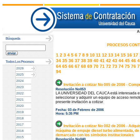
A
Búsqueda
PROCESOS CONT
1
2
3
4
5
6
7
8
9
10
11
12
13
14
15
16
17
34
35
36
37
38
39
40
41
42
43
44
45
46
4
Todos Los Procesos
64
65
66
67
68
69
70
71
72
73
74
75
76
7
2026
94
2025
2024
Invitación a cotizar No 005 de 2006 - Com
2023
Resolución No053
LA UNIVERSIDAD DEL CAUCA está interesada en r
2022
seleccionar y adquirir un equipo de acceso remot
2021
presente invitación a cotizar.
2020
Fecha: 03 de Febrero de 2006
2019
Hora: 5:35 PM
2018
2017
Invitación a cotizar No 002 de 2006 - Adqu
máquina de empuje diesel turbo alimentada, de u
2016
demarcado con los simbolos institucionales
2015
Resolución No040