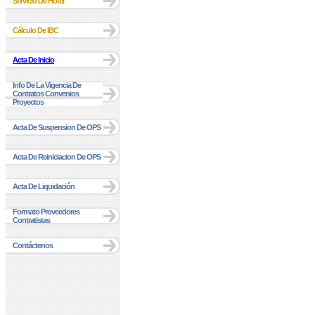
Servicio De Hotel
Cálculo De IBC
Acta De Inicio
Info De La Vigencia De
Contratos Convenios
Proyectos
Acta De Suspension De OPS
Acta De Reiniciacion De OPS
Acta De Liquidación
Formato Proveedores
Contratistas
Contáctenos