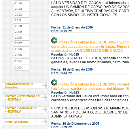
LA UNIVERSIDAD DEL CAUCA está interesada en r
2014
adquirir UN CAMION DE CAPACIDAD DE CARG
2013
ALIMENTADA, DE ULTIMA GENERACION- CARR
2012
CON LOS SIMBOLOS INSTITUCIONALES.
2011
2010
Fecha: 31 de Enero de 2006
Hora: 6:14 PM
2009
2008
Invitación a cotizar No 001 DE 2006 - Sumi
2007
generales, Lavadas de motor, Brilladas, Pintas
2006
propiedad de la UNIVERSIDAD DEL CAUCA
Resolución No015
2005
La UNIVERSIDAD DEL CAUCA, necesita contratar el
2004
generales, lavadas de motor, brilladas, petroli
2003
Fecha: 18 de Enero de 2006
Hora: 5:33 PM
Convocatorias Ley De
Invitación a cotizar No 031 DE 2005 - Const
Garantias
hidráulicos, sanitarios y de datos, del bloque
Resolución No823
Formato Convocatoria OPS
La Universidad del Cauca está interesada en contra
<=50SMMLV
calidades y especificaciones técnicas contenidas e
Formato Evaluación OPS
CONSTRUCION DE LAS OBRAS DE MAMPOSTERI
<=50SMMLV
SANITARIOS Y DE DATOS, DEL BLOQUE “B” D
ADMINISTRATIVAS
Orden De Servicio
Fecha: 16 de Diciembre de 2005
Hora: 5:29 PM