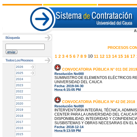
A
Búsqueda
PROCESOS CON
10
1
2
3
4
5
6
7
8
9
11
12
13
14
15
16
17
Todos Los Procesos
2026
CONVOCATORIA PÚBLICA N° 011 DE 201
2025
Resolución No000
SUMINISTRO DE ELEMENTOS ELÉCTRICOS RE
2024
UNIVERSIDAD DEL CAUCA
2023
Fecha: 2019-04-30
Hora:4:15:05 PM
2022
2021
CONVOCATORIA PÚBLICA Nº 42 DE 2018
2020
Resolución No000
2019
INTERVENTORÍA INTEGRAL TÉCNICA, ADMINIST
CENTER PARA LA UNIVERSIDAD DEL CAUCA 
2018
DISPONIBILIDAD, INTEGRIDAD Y CONFIDENCI
2017
SUSBISTEMAS Y OBRAS NECESARIAS EN EL 
Fecha: 2018-12-14
2016
Hora:9:13:59 PM
2015