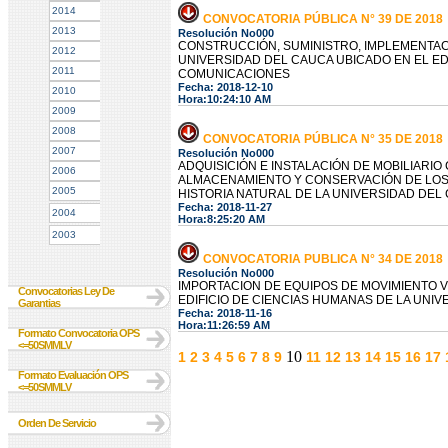
2014
CONVOCATORIA PÚBLICA N° 39 DE 2018
2013
Resolución No000
CONSTRUCCIÓN, SUMINISTRO, IMPLEMENTAC
2012
UNIVERSIDAD DEL CAUCA UBICADO EN EL EDI
2011
COMUNICACIONES
Fecha: 2018-12-10
2010
Hora:10:24:10 AM
2009
2008
CONVOCATORIA PÚBLICA N° 35 DE 2018
2007
Resolución No000
ADQUISICIÓN E INSTALACIÓN DE MOBILIAR
2006
ALMACENAMIENTO Y CONSERVACIÓN DE LOS
2005
HISTORIA NATURAL DE LA UNIVERSIDAD DEL
Fecha: 2018-11-27
2004
Hora:8:25:20 AM
2003
CONVOCATORIA PUBLICA N° 34 DE 2018
Resolución No000
IMPORTACION DE EQUIPOS DE MOVIMIENTO 
Convocatorias Ley De
EDIFICIO DE CIENCIAS HUMANAS DE LA UNI
Garantias
Fecha: 2018-11-16
Hora:11:26:59 AM
Formato Convocatoria OPS
<=50SMMLV
10
1
2
3
4
5
6
7
8
9
11
12
13
14
15
16
17
Formato Evaluación OPS
<=50SMMLV
Orden De Servicio