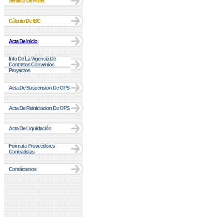
Servicio De Hotel
Cálculo De IBC
Acta De Inicio
Info De La Vigencia De
Contratos Convenios
Proyectos
Acta De Suspension De OPS
Acta De Reiniciacion De OPS
Acta De Liquidación
Formato Proveedores
Contratistas
Contáctenos